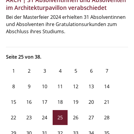
ARCH | 31 Absolventinnen und Absolventen
im Architekturpavillon verabschiedet
Bei der Masterfeier 2024 erhielten 31 Absolventinnen
und Absolventen ihre Gratulationsurkunden zum
Abschluss ihres Studiums.
Seite 25 von 38.
1
2
3
4
5
6
7
8
9
10
11
12
13
14
15
16
17
18
19
20
21
22
23
24
25
26
27
28
29
30
31
32
33
34
35