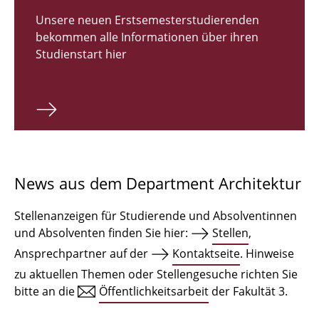
Zulassungsverfahren Bachelor 2026
Unsere neuen Erstsemesterstudierenden
bekommen alle Informationen über ihren
Bachelor Architektur
Studienstart hier
Bachelor Architektur+
Master Architektur
Qualifikationsprofil
Lehrveranstaltungen
News aus dem Department Architektur
International
Stellenanzeigen für Studierende und Absolventinnen
Institute
und Absolventen finden Sie hier:
Stellen
,
Ansprechpartner auf der
Kontaktseite
. Hinweise
Einrichtungen
zu aktuellen Themen oder Stellengesuche richten Sie
bitte an die
Öffentlichkeitsarbeit
der Fakultät 3.
Zeichensäle