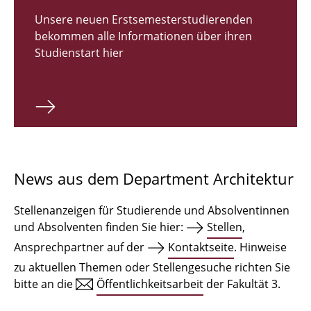
Zulassungsverfahren Bachelor 2026
Unsere neuen Erstsemesterstudierenden
bekommen alle Informationen über ihren
Bachelor Architektur
Studienstart hier
Bachelor Architektur+
Master Architektur
Qualifikationsprofil
Lehrveranstaltungen
News aus dem Department Architektur
International
Stellenanzeigen für Studierende und Absolventinnen
Institute
und Absolventen finden Sie hier:
Stellen
,
Ansprechpartner auf der
Kontaktseite
. Hinweise
Einrichtungen
zu aktuellen Themen oder Stellengesuche richten Sie
bitte an die
Öffentlichkeitsarbeit
der Fakultät 3.
Zeichensäle