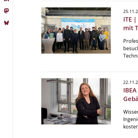
25.11.
ITE 
mit 
Profes
besuch
Techn
22.11.
IBEA
Gebä
Wissen
Ingeni
kosten