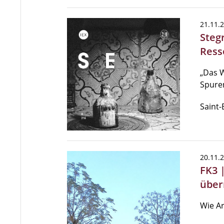
21.11.
Steg
Ress
„Das W
Spuren
Saint-
20.11.
FK3 
über
Wie Ar