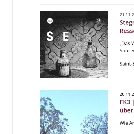
21.11.
Steg
Ress
„Das W
Spuren
Saint-
20.11.
FK3 
über
Wie Ar