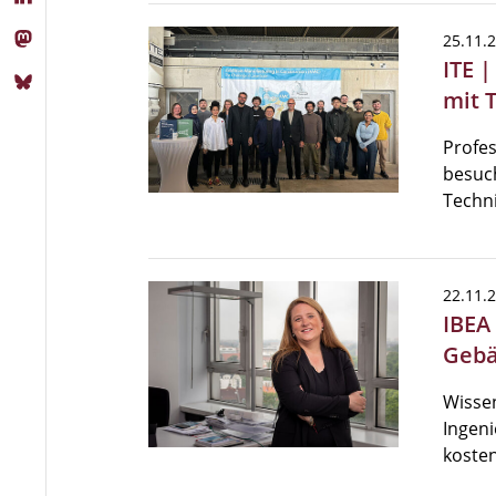
25.11.
ITE 
mit 
Profes
besuch
Techn
22.11.
IBEA
Gebä
Wissen
Ingeni
kosten