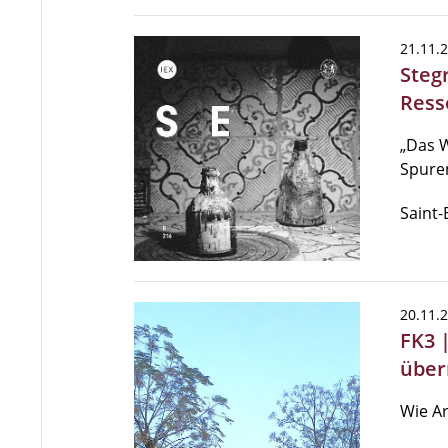
21.11.
Steg
Ress
„Das W
Spuren
Saint-
20.11.
FK3 
über
Wie Ar