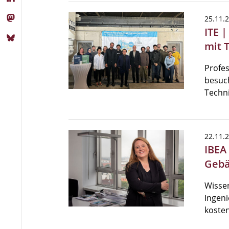
25.11.
ITE 
mit 
Profes
besuch
Techn
22.11.
IBEA
Gebä
Wissen
Ingeni
kosten