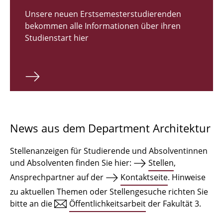
Zulassungsverfahren Bachelor 2026
Unsere neuen Erstsemesterstudierenden
bekommen alle Informationen über ihren
Bachelor Architektur
Studienstart hier
Bachelor Architektur+
Master Architektur
Qualifikationsprofil
Lehrveranstaltungen
News aus dem Department Architektur
International
Stellenanzeigen für Studierende und Absolventinnen
Institute
und Absolventen finden Sie hier:
Stellen
,
Ansprechpartner auf der
Kontaktseite
. Hinweise
Einrichtungen
zu aktuellen Themen oder Stellengesuche richten Sie
bitte an die
Öffentlichkeitsarbeit
der Fakultät 3.
Zeichensäle