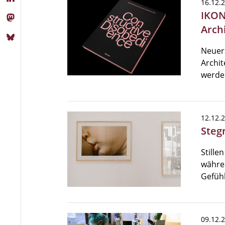
16.12.
IKON
Arch
Neuers
Archit
werde
12.12.
Stegr
Stille
währe
Gefühl
09.12.