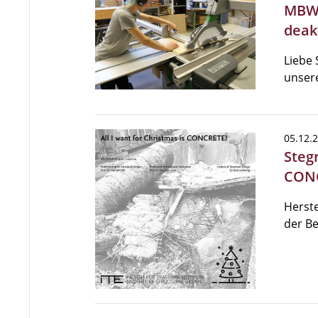
MBW 
deak
Liebe 
unsere
05.12.
Stegr
CON
Herst
der B