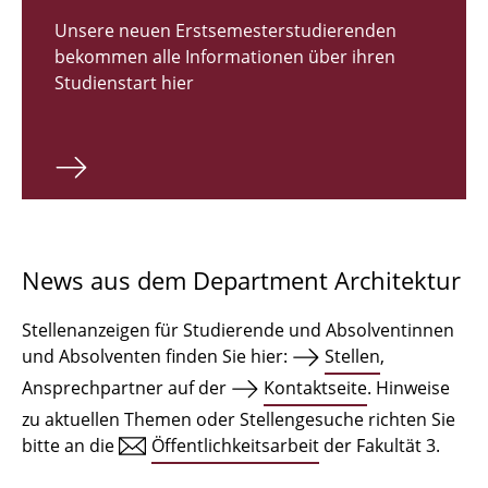
Zulassungsverfahren Bachelor 2026
Unsere neuen Erstsemesterstudierenden
bekommen alle Informationen über ihren
Bachelor Architektur
Studienstart hier
Bachelor Architektur+
Master Architektur
Qualifikationsprofil
Lehrveranstaltungen
News aus dem Department Architektur
International
Stellenanzeigen für Studierende und Absolventinnen
Institute
und Absolventen finden Sie hier:
Stellen
,
Ansprechpartner auf der
Kontaktseite
. Hinweise
Einrichtungen
zu aktuellen Themen oder Stellengesuche richten Sie
bitte an die
Öffentlichkeitsarbeit
der Fakultät 3.
Zeichensäle