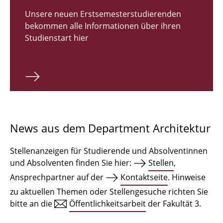
Zulassungsverfahren Bachelor 2026
Unsere neuen Erstsemesterstudierenden
bekommen alle Informationen über ihren
Bachelor Architektur
Studienstart hier
Bachelor Architektur+
Master Architektur
Qualifikationsprofil
Lehrveranstaltungen
News aus dem Department Architektur
International
Stellenanzeigen für Studierende und Absolventinnen
Institute
und Absolventen finden Sie hier:
Stellen
,
Ansprechpartner auf der
Kontaktseite
. Hinweise
Einrichtungen
zu aktuellen Themen oder Stellengesuche richten Sie
bitte an die
Öffentlichkeitsarbeit
der Fakultät 3.
Zeichensäle