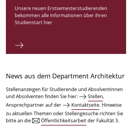
Zulassungsverfahren Bachelor 2026
Unsere neuen Erstsemesterstudierenden
bekommen alle Informationen über ihren
Bachelor Architektur
Studienstart hier
Bachelor Architektur+
Master Architektur
Qualifikationsprofil
Lehrveranstaltungen
News aus dem Department Architektur
International
Stellenanzeigen für Studierende und Absolventinnen
Institute
und Absolventen finden Sie hier:
Stellen
,
Ansprechpartner auf der
Kontaktseite
. Hinweise
Einrichtungen
zu aktuellen Themen oder Stellengesuche richten Sie
bitte an die
Öffentlichkeitsarbeit
der Fakultät 3.
Zeichensäle