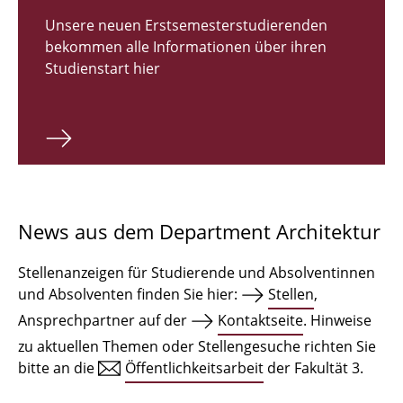
Zulassungsverfahren Bachelor 2026
Unsere neuen Erstsemesterstudierenden
bekommen alle Informationen über ihren
Bachelor Architektur
Studienstart hier
Bachelor Architektur+
Master Architektur
Qualifikationsprofil
Lehrveranstaltungen
News aus dem Department Architektur
International
Stellenanzeigen für Studierende und Absolventinnen
Institute
und Absolventen finden Sie hier:
Stellen
,
Ansprechpartner auf der
Kontaktseite
. Hinweise
Einrichtungen
zu aktuellen Themen oder Stellengesuche richten Sie
bitte an die
Öffentlichkeitsarbeit
der Fakultät 3.
Zeichensäle