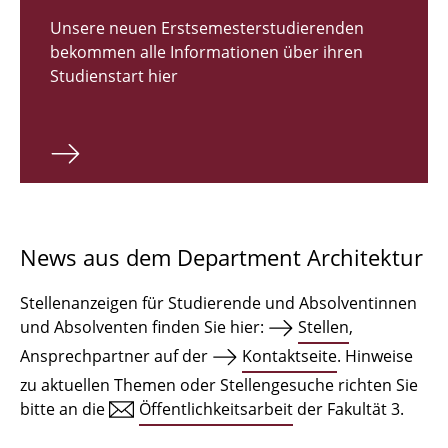
Zulassungsverfahren Bachelor 2026
Unsere neuen Erstsemesterstudierenden
bekommen alle Informationen über ihren
Bachelor Architektur
Studienstart hier
Bachelor Architektur+
Master Architektur
Qualifikationsprofil
Lehrveranstaltungen
News aus dem Department Architektur
International
Stellenanzeigen für Studierende und Absolventinnen
Institute
und Absolventen finden Sie hier:
Stellen
,
Ansprechpartner auf der
Kontaktseite
. Hinweise
Einrichtungen
zu aktuellen Themen oder Stellengesuche richten Sie
bitte an die
Öffentlichkeitsarbeit
der Fakultät 3.
Zeichensäle