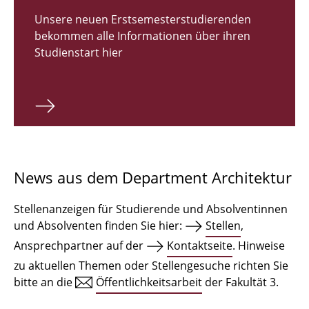
Zulassungsverfahren Bachelor 2026
Unsere neuen Erstsemesterstudierenden
bekommen alle Informationen über ihren
Bachelor Architektur
Studienstart hier
Bachelor Architektur+
Master Architektur
Qualifikationsprofil
Lehrveranstaltungen
News aus dem Department Architektur
International
Stellenanzeigen für Studierende und Absolventinnen
Institute
und Absolventen finden Sie hier:
Stellen
,
Ansprechpartner auf der
Kontaktseite
. Hinweise
Einrichtungen
zu aktuellen Themen oder Stellengesuche richten Sie
bitte an die
Öffentlichkeitsarbeit
der Fakultät 3.
Zeichensäle