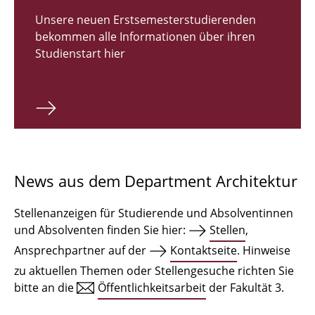
Zulassungsverfahren Bachelor 2026
Unsere neuen Erstsemesterstudierenden
bekommen alle Informationen über ihren
Bachelor Architektur
Studienstart hier
Bachelor Architektur+
Master Architektur
Qualifikationsprofil
Lehrveranstaltungen
News aus dem Department Architektur
International
Stellenanzeigen für Studierende und Absolventinnen
Institute
und Absolventen finden Sie hier:
Stellen
,
Ansprechpartner auf der
Kontaktseite
. Hinweise
Einrichtungen
zu aktuellen Themen oder Stellengesuche richten Sie
bitte an die
Öffentlichkeitsarbeit
der Fakultät 3.
Zeichensäle