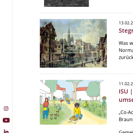
13.02.
Steg
Was w
Normal
zurück
11.02.
ISU 
umse
„Co-Ad
Braun
Gemei