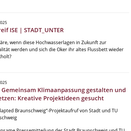
2025
reif ISE | STADT_UNTER
äre, wenn diese Hochwasserlagen in Zukunft zur
ität werden und sich die Oker ihr altes Flussbett wieder
holt?
2025
| Gemeinsam Klimaanpassung gestalten und
tzen: Kreative Projektideen gesucht
apted Braunschweig“-Projektaufruf von Stadt und TU
schweig
nsame Pressemitteilung der Stadt Braunschweig und TU