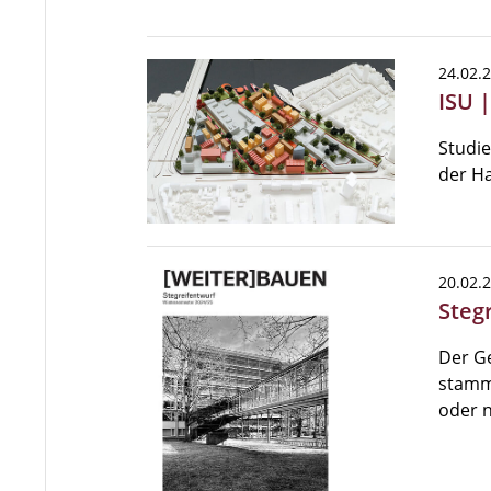
24.02.
ISU 
Studie
der Ha
20.02.
Steg
Der G
stammt
oder 