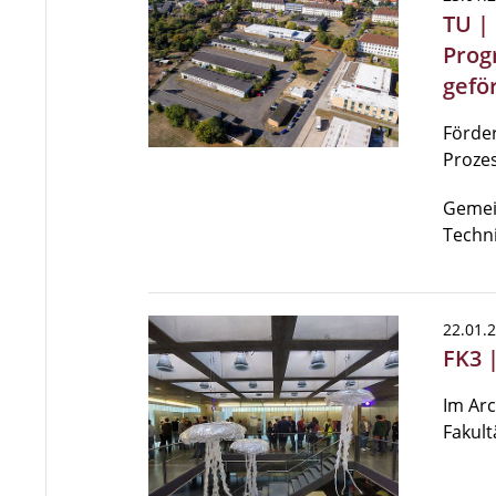
TU |
Prog
gefö
Förder
Proze
Gemei
Techn
22.01.
FK3 
Im Arc
Fakultä