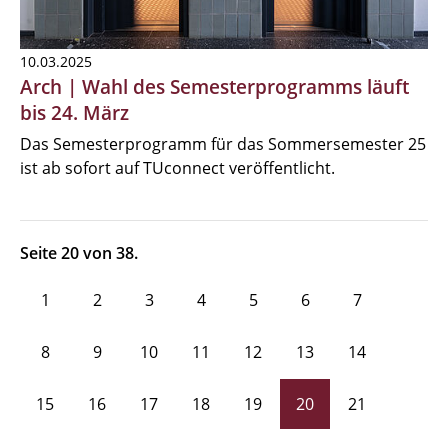
10.03.2025
Arch | Wahl des Semesterprogramms läuft
bis 24. März
Das Semesterprogramm für das Sommersemester 25
ist ab sofort auf TUconnect veröffentlicht.
Seite 20 von 38.
1
2
3
4
5
6
7
8
9
10
11
12
13
14
15
16
17
18
19
20
21