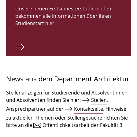
Zulassungsverfahren Bachelor 2026
Unsere neuen Erstsemesterstudierenden
bekommen alle Informationen über ihren
Bachelor Architektur
Studienstart hier
Bachelor Architektur+
Master Architektur
Qualifikationsprofil
Lehrveranstaltungen
News aus dem Department Architektur
International
Stellenanzeigen für Studierende und Absolventinnen
Institute
und Absolventen finden Sie hier:
Stellen
,
Ansprechpartner auf der
Kontaktseite
. Hinweise
Einrichtungen
zu aktuellen Themen oder Stellengesuche richten Sie
bitte an die
Öffentlichkeitsarbeit
der Fakultät 3.
Zeichensäle