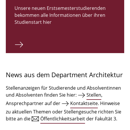
Zulassungsverfahren Bachelor 2026
Unsere neuen Erstsemesterstudierenden
bekommen alle Informationen über ihren
Bachelor Architektur
Studienstart hier
Bachelor Architektur+
Master Architektur
Qualifikationsprofil
Lehrveranstaltungen
News aus dem Department Architektur
International
Stellenanzeigen für Studierende und Absolventinnen
Institute
und Absolventen finden Sie hier:
Stellen
,
Ansprechpartner auf der
Kontaktseite
. Hinweise
Einrichtungen
zu aktuellen Themen oder Stellengesuche richten Sie
bitte an die
Öffentlichkeitsarbeit
der Fakultät 3.
Zeichensäle