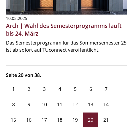
10.03.2025
Arch | Wahl des Semesterprogramms läuft
bis 24. März
Das Semesterprogramm für das Sommersemester 25
ist ab sofort auf TUconnect veröffentlicht.
Seite 20 von 38.
1
2
3
4
5
6
7
8
9
10
11
12
13
14
15
16
17
18
19
20
21