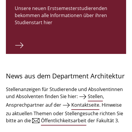
Zulassungsverfahren Bachelor 2026
Unsere neuen Erstsemesterstudierenden
bekommen alle Informationen über ihren
Bachelor Architektur
Studienstart hier
Bachelor Architektur+
Master Architektur
Qualifikationsprofil
Lehrveranstaltungen
News aus dem Department Architektur
International
Stellenanzeigen für Studierende und Absolventinnen
Institute
und Absolventen finden Sie hier:
Stellen
,
Ansprechpartner auf der
Kontaktseite
. Hinweise
Einrichtungen
zu aktuellen Themen oder Stellengesuche richten Sie
bitte an die
Öffentlichkeitsarbeit
der Fakultät 3.
Zeichensäle