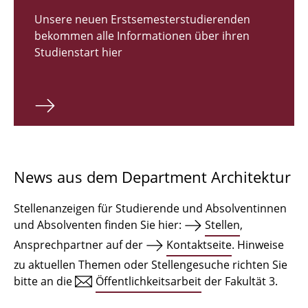
Zulassungsverfahren Bachelor 2026
Unsere neuen Erstsemesterstudierenden
bekommen alle Informationen über ihren
Bachelor Architektur
Studienstart hier
Bachelor Architektur+
Master Architektur
Qualifikationsprofil
Lehrveranstaltungen
News aus dem Department Architektur
International
Stellenanzeigen für Studierende und Absolventinnen
Institute
und Absolventen finden Sie hier:
Stellen
,
Ansprechpartner auf der
Kontaktseite
. Hinweise
Einrichtungen
zu aktuellen Themen oder Stellengesuche richten Sie
bitte an die
Öffentlichkeitsarbeit
der Fakultät 3.
Zeichensäle