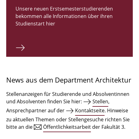
Zulassungsverfahren Bachelor 2026
Unsere neuen Erstsemesterstudierenden
bekommen alle Informationen über ihren
Bachelor Architektur
Studienstart hier
Bachelor Architektur+
Master Architektur
Qualifikationsprofil
Lehrveranstaltungen
News aus dem Department Architektur
International
Stellenanzeigen für Studierende und Absolventinnen
Institute
und Absolventen finden Sie hier:
Stellen
,
Ansprechpartner auf der
Kontaktseite
. Hinweise
Einrichtungen
zu aktuellen Themen oder Stellengesuche richten Sie
bitte an die
Öffentlichkeitsarbeit
der Fakultät 3.
Zeichensäle