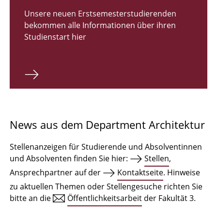
Zulassungsverfahren Bachelor 2026
Unsere neuen Erstsemesterstudierenden
bekommen alle Informationen über ihren
Bachelor Architektur
Studienstart hier
Bachelor Architektur+
Master Architektur
Qualifikationsprofil
Lehrveranstaltungen
News aus dem Department Architektur
International
Stellenanzeigen für Studierende und Absolventinnen
Institute
und Absolventen finden Sie hier:
Stellen
,
Ansprechpartner auf der
Kontaktseite
. Hinweise
Einrichtungen
zu aktuellen Themen oder Stellengesuche richten Sie
bitte an die
Öffentlichkeitsarbeit
der Fakultät 3.
Zeichensäle