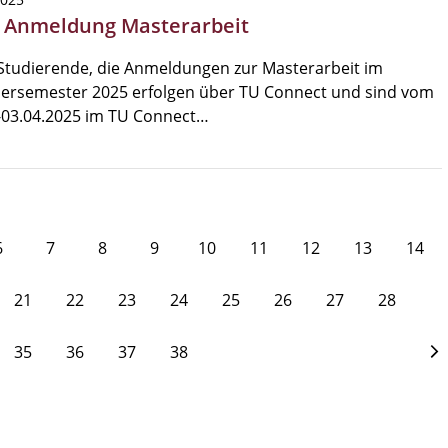
 Anmeldung Masterarbeit
Studierende, die Anmeldungen zur Masterarbeit im
rsemester 2025 erfolgen über TU Connect und sind vom
-03.04.2025 im TU Connect…
6
7
8
9
10
11
12
13
14
21
22
23
24
25
26
27
28
35
36
37
38