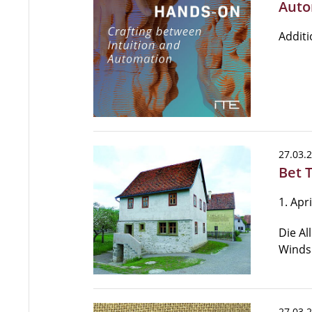
Auto
Additi
27.03.
Bet 
1. Apr
Die A
Windsh
27.03.