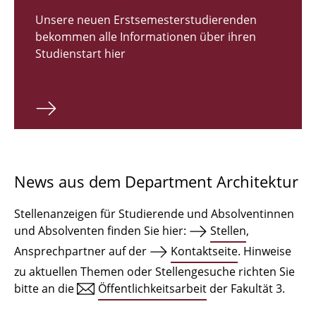
Zulassungsverfahren Bachelor 2026
Unsere neuen Erstsemesterstudierenden
bekommen alle Informationen über ihren
Bachelor Architektur
Studienstart hier
Bachelor Architektur+
Master Architektur
Qualifikationsprofil
Lehrveranstaltungen
News aus dem Department Architektur
International
Stellenanzeigen für Studierende und Absolventinnen
Institute
und Absolventen finden Sie hier:
Stellen
,
Ansprechpartner auf der
Kontaktseite
. Hinweise
Einrichtungen
zu aktuellen Themen oder Stellengesuche richten Sie
bitte an die
Öffentlichkeitsarbeit
der Fakultät 3.
Zeichensäle