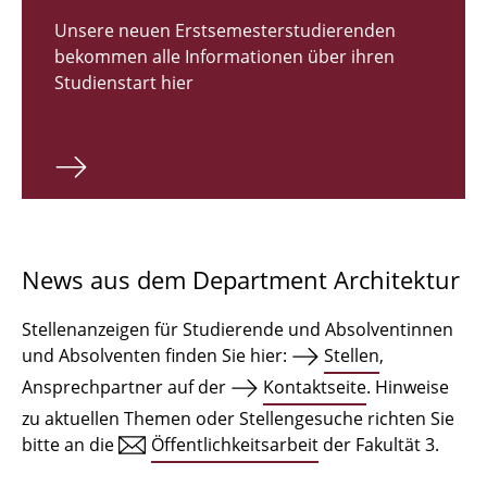
Zulassungsverfahren Bachelor 2026
Unsere neuen Erstsemesterstudierenden
bekommen alle Informationen über ihren
Bachelor Architektur
Studienstart hier
Bachelor Architektur+
Master Architektur
Qualifikationsprofil
Lehrveranstaltungen
News aus dem Department Architektur
International
Stellenanzeigen für Studierende und Absolventinnen
Institute
und Absolventen finden Sie hier:
Stellen
,
Ansprechpartner auf der
Kontaktseite
. Hinweise
Einrichtungen
zu aktuellen Themen oder Stellengesuche richten Sie
bitte an die
Öffentlichkeitsarbeit
der Fakultät 3.
Zeichensäle