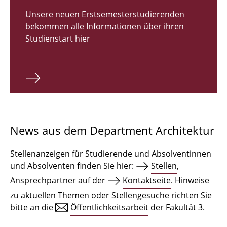
Zulassungsverfahren Bachelor 2026
Unsere neuen Erstsemesterstudierenden
bekommen alle Informationen über ihren
Bachelor Architektur
Studienstart hier
Bachelor Architektur+
Master Architektur
Qualifikationsprofil
Lehrveranstaltungen
News aus dem Department Architektur
International
Stellenanzeigen für Studierende und Absolventinnen
Institute
und Absolventen finden Sie hier:
Stellen
,
Ansprechpartner auf der
Kontaktseite
. Hinweise
Einrichtungen
zu aktuellen Themen oder Stellengesuche richten Sie
bitte an die
Öffentlichkeitsarbeit
der Fakultät 3.
Zeichensäle