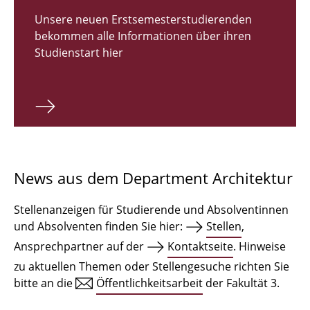
Zulassungsverfahren Bachelor 2026
Unsere neuen Erstsemesterstudierenden
bekommen alle Informationen über ihren
Bachelor Architektur
Studienstart hier
Bachelor Architektur+
Master Architektur
Qualifikationsprofil
Lehrveranstaltungen
News aus dem Department Architektur
International
Stellenanzeigen für Studierende und Absolventinnen
Institute
und Absolventen finden Sie hier:
Stellen
,
Ansprechpartner auf der
Kontaktseite
. Hinweise
Einrichtungen
zu aktuellen Themen oder Stellengesuche richten Sie
bitte an die
Öffentlichkeitsarbeit
der Fakultät 3.
Zeichensäle