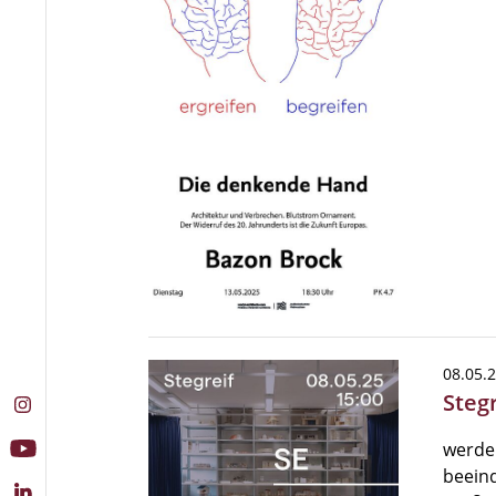
08.05.
Steg
werde
beeind