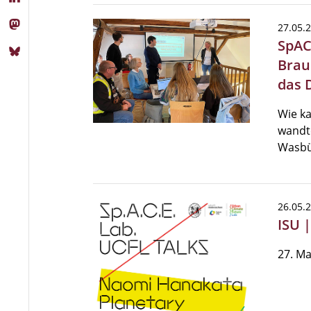
27.05.
SpAC
Brau
das 
Wie ka
wandte
Wasbü
26.05.
ISU 
27. Ma