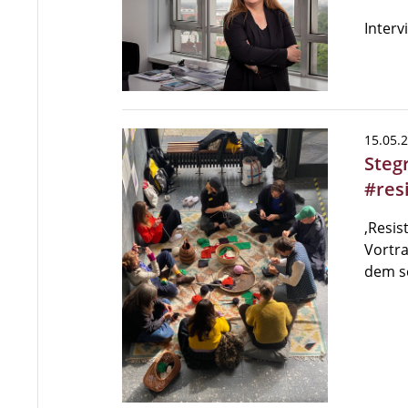
Interv
15.05.
Steg
#res
‚Resis
Vortra
dem s