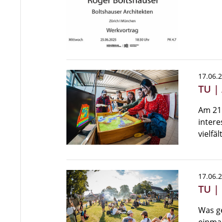
17.06.
TU |
Am 21.
intere
vielfä
17.06.
TU | 
Was ge