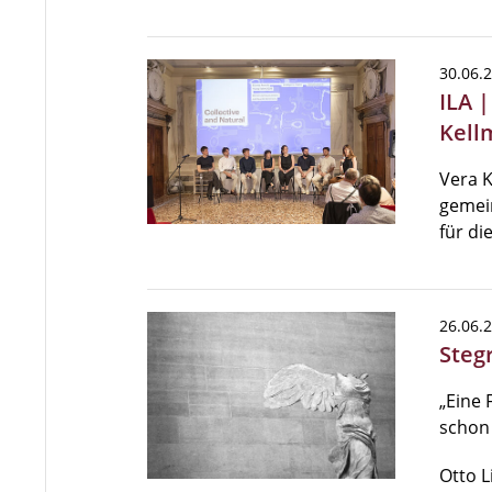
30.06.
ILA 
Kell
Vera 
gemei
für di
26.06.
Steg
„Eine 
schon 
Otto L