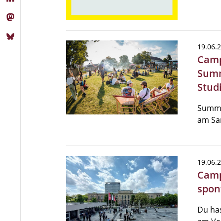
19.06.
Camp
Summ
Stud
Summer
am Sa
19.06.
Camp
spon
Du ha