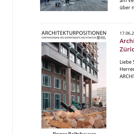
am Ver
über n
17.06.
Arch
Züri
Liebe 
Herren
ARCHI