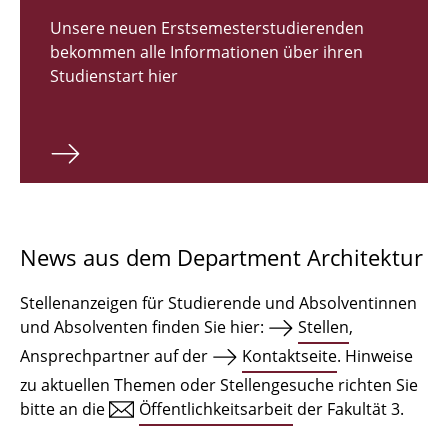
Zulassungsverfahren Bachelor 2026
Unsere neuen Erstsemesterstudierenden
bekommen alle Informationen über ihren
Bachelor Architektur
Studienstart hier
Bachelor Architektur+
Master Architektur
Qualifikationsprofil
Lehrveranstaltungen
News aus dem Department Architektur
International
Stellenanzeigen für Studierende und Absolventinnen
Institute
und Absolventen finden Sie hier:
Stellen
,
Ansprechpartner auf der
Kontaktseite
. Hinweise
Einrichtungen
zu aktuellen Themen oder Stellengesuche richten Sie
bitte an die
Öffentlichkeitsarbeit
der Fakultät 3.
Zeichensäle