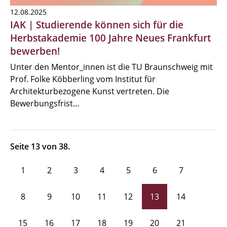
12.08.2025
IAK | Studierende können sich für die
Herbstakademie 100 Jahre Neues Frankfurt
bewerben!
Unter den Mentor_innen ist die TU Braunschweig mit
Prof. Folke Köbberling vom Institut für
Architekturbezogene Kunst vertreten. Die
Bewerbungsfrist…
Seite 13 von 38.
1
2
3
4
5
6
7
8
9
10
11
12
13
14
15
16
17
18
19
20
21