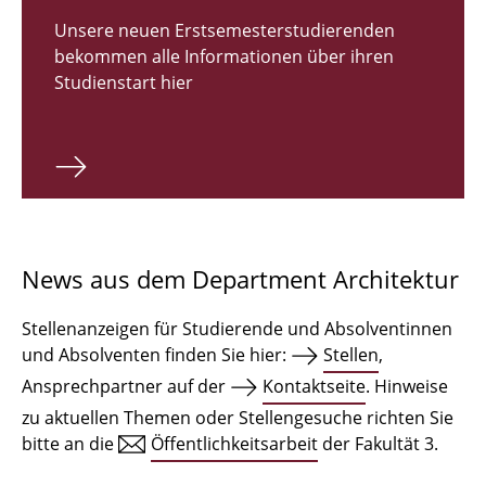
Zulassungsverfahren Bachelor 2026
Unsere neuen Erstsemesterstudierenden
bekommen alle Informationen über ihren
Bachelor Architektur
Studienstart hier
Bachelor Architektur+
Master Architektur
Qualifikationsprofil
Lehrveranstaltungen
News aus dem Department Architektur
International
Stellenanzeigen für Studierende und Absolventinnen
Institute
und Absolventen finden Sie hier:
Stellen
,
Ansprechpartner auf der
Kontaktseite
. Hinweise
Einrichtungen
zu aktuellen Themen oder Stellengesuche richten Sie
bitte an die
Öffentlichkeitsarbeit
der Fakultät 3.
Zeichensäle