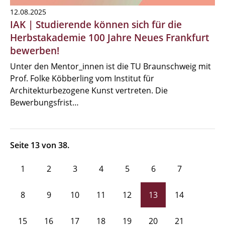
12.08.2025
IAK | Studierende können sich für die
Herbstakademie 100 Jahre Neues Frankfurt
bewerben!
Unter den Mentor_innen ist die TU Braunschweig mit
Prof. Folke Köbberling vom Institut für
Architekturbezogene Kunst vertreten. Die
Bewerbungsfrist…
Seite 13 von 38.
1
2
3
4
5
6
7
8
9
10
11
12
13
14
15
16
17
18
19
20
21