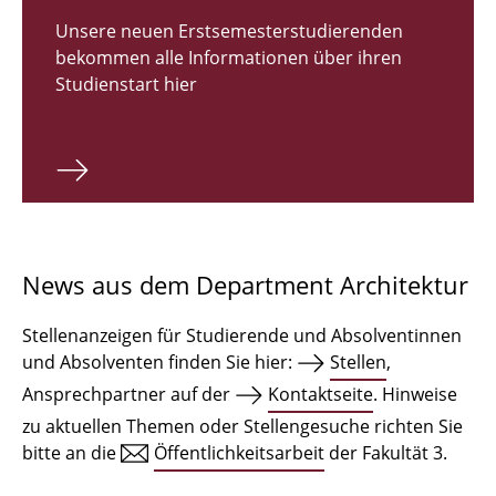
Zulassungsverfahren Bachelor 2026
Unsere neuen Erstsemesterstudierenden
bekommen alle Informationen über ihren
Bachelor Architektur
Studienstart hier
Bachelor Architektur+
Master Architektur
Qualifikationsprofil
Lehrveranstaltungen
News aus dem Department Architektur
International
Stellenanzeigen für Studierende und Absolventinnen
Institute
und Absolventen finden Sie hier:
Stellen
,
Ansprechpartner auf der
Kontaktseite
. Hinweise
Einrichtungen
zu aktuellen Themen oder Stellengesuche richten Sie
bitte an die
Öffentlichkeitsarbeit
der Fakultät 3.
Zeichensäle