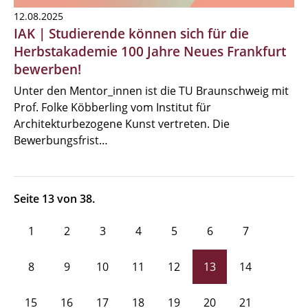
12.08.2025
IAK | Studierende können sich für die
Herbstakademie 100 Jahre Neues Frankfurt
bewerben!
Unter den Mentor_innen ist die TU Braunschweig mit
Prof. Folke Köbberling vom Institut für
Architekturbezogene Kunst vertreten. Die
Bewerbungsfrist…
Seite 13 von 38.
1
2
3
4
5
6
7
8
9
10
11
12
13
14
15
16
17
18
19
20
21