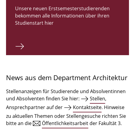
Zulassungsverfahren Bachelor 2026
Unsere neuen Erstsemesterstudierenden
bekommen alle Informationen über ihren
Bachelor Architektur
Studienstart hier
Bachelor Architektur+
Master Architektur
Qualifikationsprofil
Lehrveranstaltungen
News aus dem Department Architektur
International
Stellenanzeigen für Studierende und Absolventinnen
Institute
und Absolventen finden Sie hier:
Stellen
,
Ansprechpartner auf der
Kontaktseite
. Hinweise
Einrichtungen
zu aktuellen Themen oder Stellengesuche richten Sie
bitte an die
Öffentlichkeitsarbeit
der Fakultät 3.
Zeichensäle