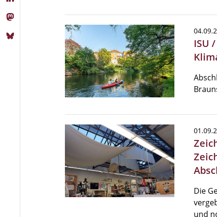
04.09.
ISU 
Klim
Abschl
Braun
01.09.
Zeic
Zeic
Absc
Die Ge
vergeb
und n