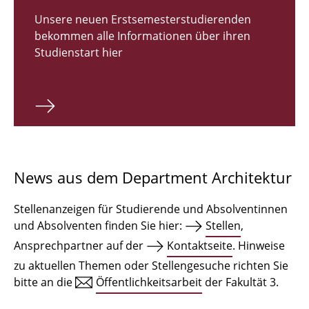
Zulassungsverfahren Bachelor 2026
Unsere neuen Erstsemesterstudierenden
bekommen alle Informationen über ihren
Bachelor Architektur
Studienstart hier
Bachelor Architektur+
Master Architektur
Qualifikationsprofil
Lehrveranstaltungen
News aus dem Department Architektur
International
Stellenanzeigen für Studierende und Absolventinnen
Institute
und Absolventen finden Sie hier:
Stellen
,
Ansprechpartner auf der
Kontaktseite
. Hinweise
Einrichtungen
zu aktuellen Themen oder Stellengesuche richten Sie
bitte an die
Öffentlichkeitsarbeit
der Fakultät 3.
Zeichensäle