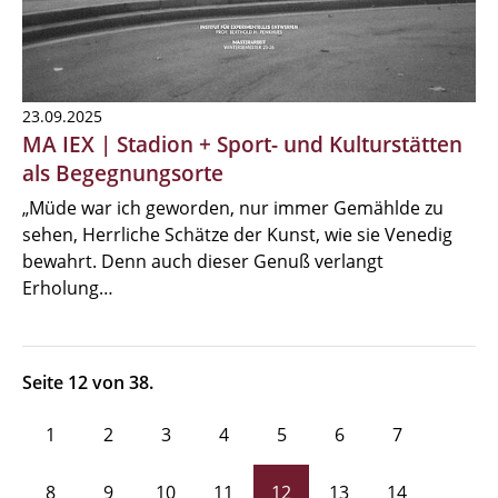
23.09.2025
MA IEX | Stadion + Sport- und Kulturstätten
als Begegnungsorte
„Müde war ich geworden, nur immer Gemählde zu
sehen, Herrliche Schätze der Kunst, wie sie Venedig
bewahrt. Denn auch dieser Genuß verlangt
Erholung…
Seite 12 von 38.
1
2
3
4
5
6
7
8
9
10
11
12
13
14