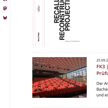
25.09.
FK3 
Prüf
Der A
Bachel
und e