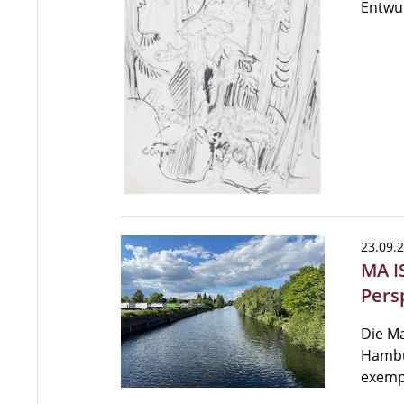
Entwu
23.09.
MA I
Pers
Die Ma
Hambur
exempl