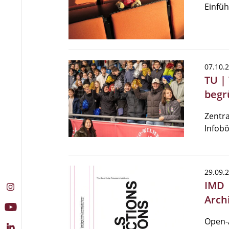
Einfü
07.10.
TU |
begr
Zentra
Infob
29.09.
IMD 
Arch
Open-A