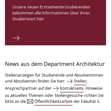
Zulassungsverfahren Bachelor 2026
Unsere neuen Erstsemesterstudierenden
bekommen alle Informationen über ihren
Bachelor Architektur
Studienstart hier
Bachelor Architektur+
Master Architektur
Qualifikationsprofil
Lehrveranstaltungen
News aus dem Department Architektur
International
Stellenanzeigen für Studierende und Absolventinnen
Institute
und Absolventen finden Sie hier:
Stellen
,
Ansprechpartner auf der
Kontaktseite
. Hinweise
Einrichtungen
zu aktuellen Themen oder Stellengesuche richten Sie
bitte an die
Öffentlichkeitsarbeit
der Fakultät 3.
Zeichensäle