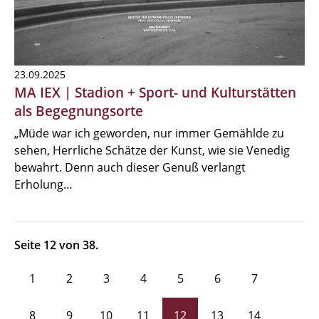
23.09.2025
MA IEX | Stadion + Sport- und Kulturstätten
als Begegnungsorte
„Müde war ich geworden, nur immer Gemählde zu
sehen, Herrliche Schätze der Kunst, wie sie Venedig
bewahrt. Denn auch dieser Genuß verlangt
Erholung…
Seite 12 von 38.
1
2
3
4
5
6
7
8
9
10
11
12
13
14