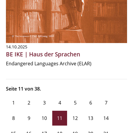
14.10.2025
BE IKE | Haus der Sprachen
Endangered Languages Archive (ELAR)
Seite 11 von 38.
1
2
3
4
5
6
7
8
9
10
11
12
13
14