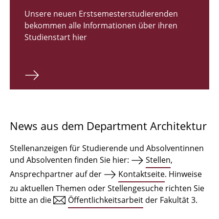
Zulassungsverfahren Bachelor 2026
Unsere neuen Erstsemesterstudierenden
bekommen alle Informationen über ihren
Bachelor Architektur
Studienstart hier
Bachelor Architektur+
Master Architektur
Qualifikationsprofil
Lehrveranstaltungen
News aus dem Department Architektur
International
Stellenanzeigen für Studierende und Absolventinnen
Institute
und Absolventen finden Sie hier:
Stellen
,
Ansprechpartner auf der
Kontaktseite
. Hinweise
Einrichtungen
zu aktuellen Themen oder Stellengesuche richten Sie
bitte an die
Öffentlichkeitsarbeit
der Fakultät 3.
Zeichensäle