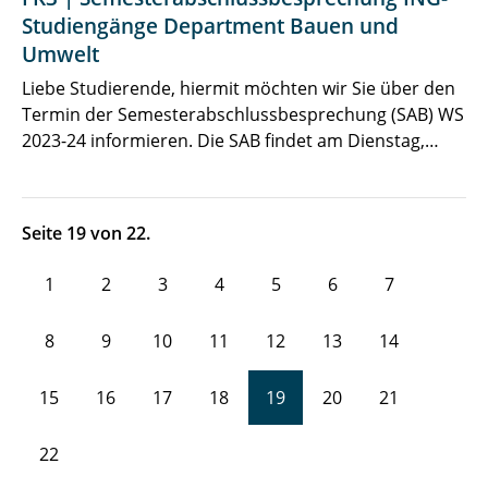
Studiengänge Department Bauen und
Umwelt
Liebe Studierende, hiermit möchten wir Sie über den
Termin der Semesterabschlussbesprechung (SAB) WS
2023-24 informieren. Die SAB findet am Dienstag,…
Seite 19 von 22.
1
2
3
4
5
6
7
8
9
10
11
12
13
14
15
16
17
18
19
20
21
22