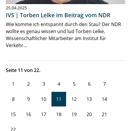
25.04.2025
IVS | Torben Lelke im Beitrag vom NDR
Wie komme ich entspannt durch den Stau? Der NDR
wollte es genau wissen und lud Torben Lelke,
Wissenschaftlicher Mitarbeiter am Institut für
Verkehr…
Seite 11 von 22.
1
2
3
4
5
6
7
8
9
10
11
12
13
14
15
16
17
18
19
20
21
22